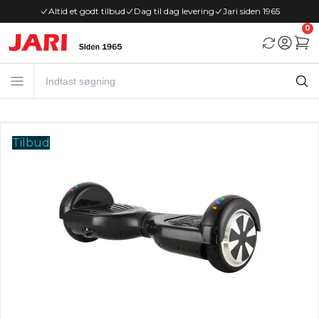
Altid et godt tilbud
Dag til dag levering
Jari siden 1965
0
Tilbud