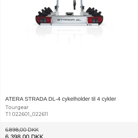
ATERA STRADA DL-4 cykelholder til 4 cykler
Tourgear
T1 022601_022611
6.898,00 DKK
6.398,00 DKK