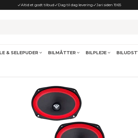
Altid et godt tilbud
Dag til dag levering
Jari siden 1965
E & SELEPUDER
BILMÅTTER
BILPLEJE
BILUDST