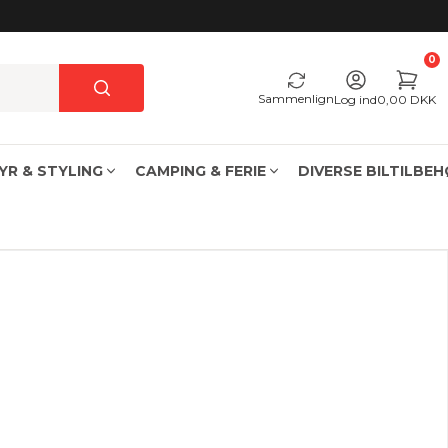
0
Sammenlign
Log ind
0,00 DKK
YR & STYLING
CAMPING & FERIE
DIVERSE BILTILBE
USB oplader cigarettænder & fastmonteret