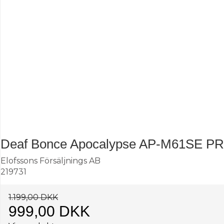
Deaf Bonce Apocalypse AP-M61SE PRO 
Elofssons Försäljnings AB
219731
1.199,00 DKK
999,00 DKK