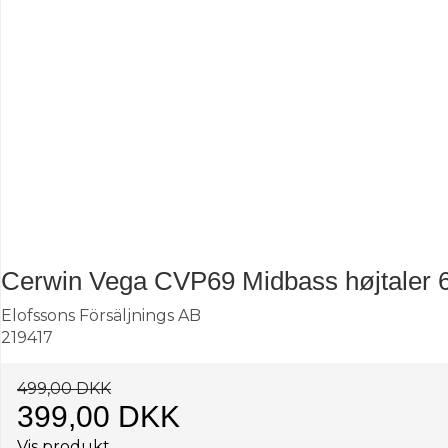
Cerwin Vega CVP69 Midbass højtaler 6 x
Elofssons Försäljnings AB
219417
499,00 DKK
399,00 DKK
Vis produkt