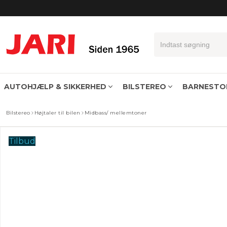
AUTOHJÆLP & SIKKERHED
BILSTEREO
BARNESTOL
Sædeovertræk til forstolene universal
Sædeovertræk universal komplet sæt
Bilnøglepung med signalblokering
Bilstereo
Højtaler til bilen
Midbass/ mellemtoner
Tilbud