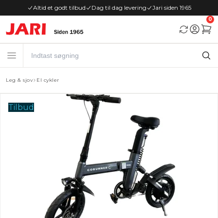
Altid et godt tilbud
Dag til dag levering
Jari siden 1965
0
Leg & sjov
El cykler
Tilbud