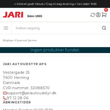
Altid et godt tilbud
Dag til dag levering
Jari siden 1965
0
Bilpleje
Flyverust fjerner
Ingen produkter fundet.
JARI AUTOUDSTYR APS
Vestergade 25
7400 Herning
Danmark
CVR-nummer. 32088570
support@jariautoudstyr.dk
97 12 28 06
ÅBNINGSTIDER