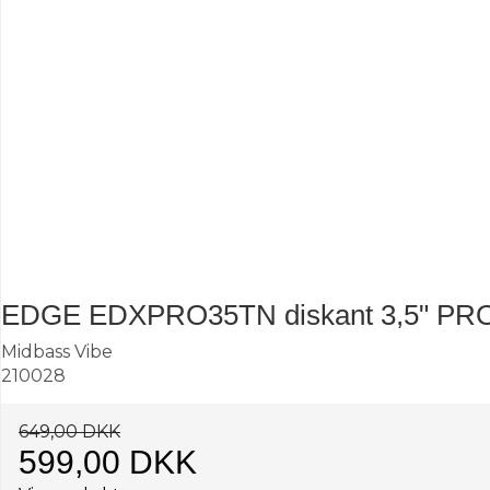
EDGE EDXPRO35TN diskant 3,5" PRO 2
Midbass Vibe
210028
649,00 DKK
599,00 DKK