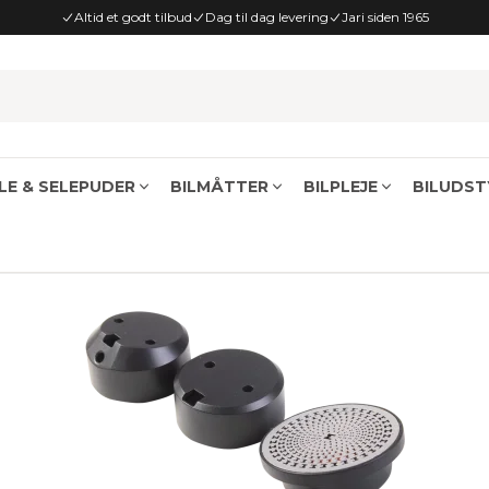
Altid et godt tilbud
Dag til dag levering
Jari siden 1965
E & SELEPUDER
BILMÅTTER
BILPLEJE
BILUDST