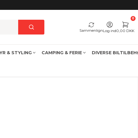
0
Sammenlign
Log ind
0,00 DKK
YR & STYLING
CAMPING & FERIE
DIVERSE BILTILBE
USB oplader cigarettænder & fastmonteret