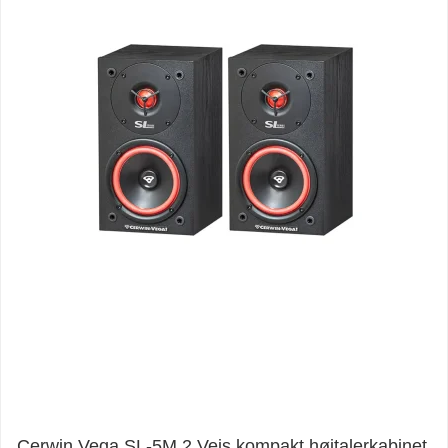
Cerwin Vega SL-5M 2 Vejs kompakt højtalerkabinet