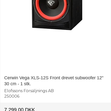
Cerwin Vega XLS-12S Front drevet subwoofer 12"
30 cm - 1 stk.
Elofssons Försäljnings AB
250006
7.299,00 DKK