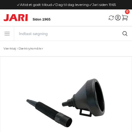
Altid et godt tilbud
Dag til dag levering
Jari siden 1965
0
Værktøj
Dæktryksmåler