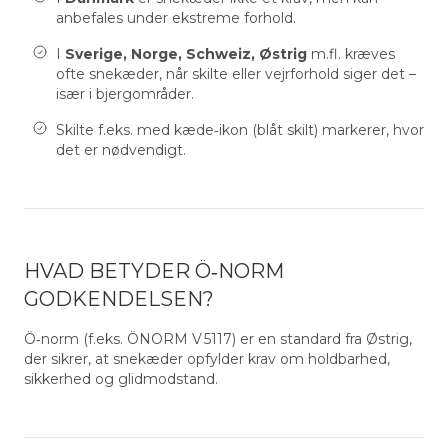
anbefales under ekstreme forhold.
I
Sverige, Norge, Schweiz, Østrig
m.fl. kræves
ofte snekæder, når skilte eller vejrforhold siger det –
især i bjergområder.
Skilte f.eks. med kæde‑ikon (blåt skilt) markerer, hvor
det er nødvendigt.
HVAD BETYDER Ö‑NORM
GODKENDELSEN?
Ö‑norm (f.eks. ÖNORM V 5117) er en standard fra Østrig,
der sikrer, at snekæder opfylder krav om holdbarhed,
sikkerhed og glidmodstand.