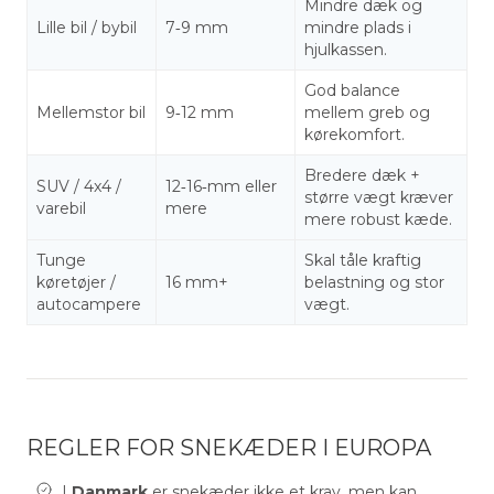
Mindre dæk og
Lille bil / bybil
7‑9 mm
mindre plads i
hjulkassen.
God balance
Mellemstor bil
9‑12 mm
mellem greb og
kørekomfort.
Bredere dæk +
SUV / 4x4 /
12‑16‑mm eller
større vægt kræver
varebil
mere
mere robust kæde.
Tunge
Skal tåle kraftig
køretøjer /
16 mm+
belastning og stor
autocampere
vægt.
REGLER FOR SNEKÆDER I EUROPA
I
Danmark
er snekæder ikke et krav, men kan