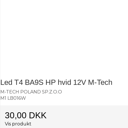
Led T4 BA9S HP hvid 12V M-Tech
M-TECH POLAND SP.Z.O.O
M1 LB016W
30,00 DKK
Vis produkt