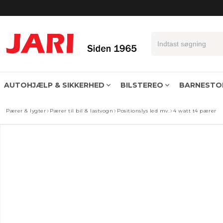
AUTOHJÆLP & SIKKERHED
BILSTEREO
BARNESTOL
Sædeovertræk til forstolene universal
Sædeovertræk universal komplet sæt
Bilnøglepung med signalblokering
Pærer & lygter
Pærer til bil & lastvogn
Positionslys led mv.
4 watt t4 pærer