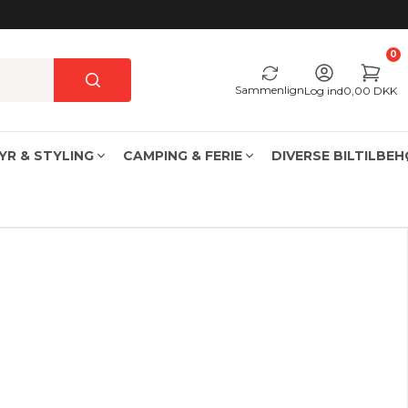
0
Sammenlign
Log ind
0,00 DKK
YR & STYLING
CAMPING & FERIE
DIVERSE BILTILBE
USB oplader cigarettænder & fastmonteret