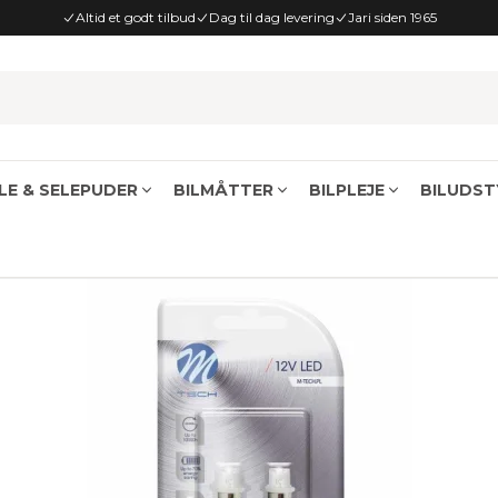
Altid et godt tilbud
Dag til dag levering
Jari siden 1965
E & SELEPUDER
BILMÅTTER
BILPLEJE
BILUDST