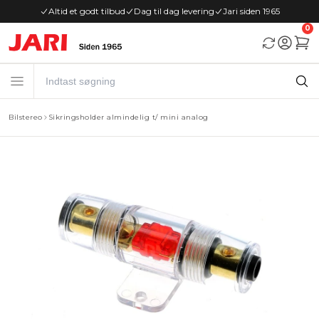
Altid et godt tilbud
Dag til dag levering
Jari siden 1965
0
Bilstereo
Sikringsholder almindelig t/ mini analog