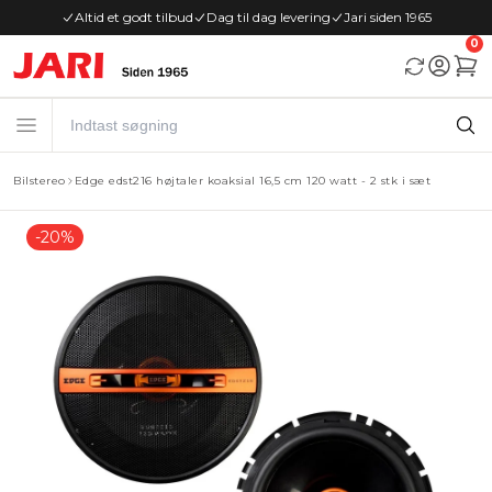
Altid et godt tilbud
Dag til dag levering
Jari siden 1965
0
Bilstereo
Edge edst216 højtaler koaksial 16,5 cm 120 watt - 2 stk i sæt
-20%